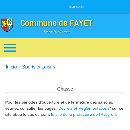
Menú de usuario
Iniciar sesión
Commune de FAYET
Tierra del Aveyron
Enlaces de ayuda a la navegación
You are here:
Inicio
Sports et Loisirs
Chasse
Pour les périodes d'ouverture et de fermeture des saisons,
veuillez consulter les pages "
Décrets et Réglementations
" sur ce
site et/ou le cas échéant
le site de la préfecture de l'Aveyron
.