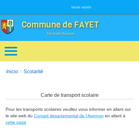
Menú de usuario
Iniciar sesión
Commune de FAYET
Tierra del Aveyron
Enlaces de ayuda a la navegación
You are here:
Inicio
Scolarité
Carte de transport scolaire
Pour les transports scolaires veuillez vous informer en allant sur
le site web du
Conseil départemental de l'Aveyron
en allant à
cette page