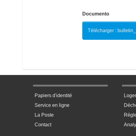
Documento
Télécharger : bulletin
Menu pratique bas de page 1
Menu p
Papiers d'identité
Loge
Service en ligne
Déchè
La Poste
Régl
Contact
Anal