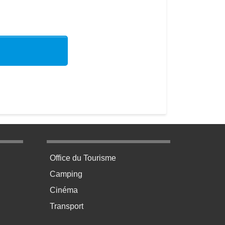
age 3
Menu pratique bas de page 4
Office du Tourisme
Camping
Cinéma
Transport