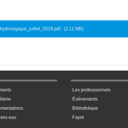
_hydrologique_juillet_2019.pdf - (2.11 MB)
ratique bas de page 2
Menu pratique bas de p
ments
Les professionnels
terie
Événements
ementations
Bibliothèque
yses eau
Fayet