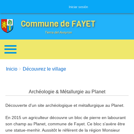
Menú de usuario
Iniciar sesión
Commune de FAYET
Tierra del Aveyron
Enlaces de ayuda a la navegación
You are here:
Inicio
Découvrez le village
Archéologie & Métallurgie au Planet
Découverte d'un site archéologique et métallurgique au Planet.
En 2015 un agriculteur découvre un bloc de pierre en labourant
son champ au Planet, commune de Fayet. Ce bloc s'avère être
une statue-menhir. Aussitôt le référent de la région Monsieur