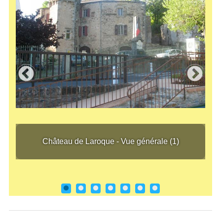
7)
Château de Laroque - Vue générale (1)
Chât
Château de Laroque - Vue générale (1)